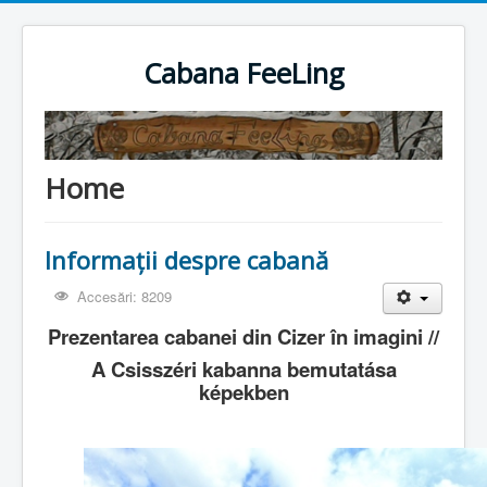
Cabana FeeLing
Home
Informaţii despre cabană
Accesări: 8209
Prezentarea cabanei din Cizer în imagini //
A Csisszéri kabanna bemutatása
képekben