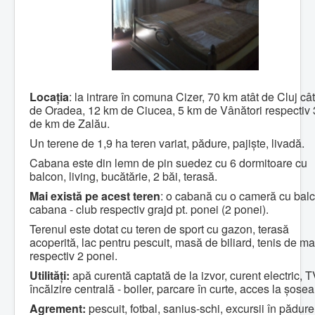
Locaţia
: la intrare în comuna Cizer, 70 km atât de Cluj cât
de Oradea, 12 km de Ciucea, 5 km de Vânători respectiv
de km de Zalău.
Un terene de 1,9 ha teren variat, pădure, pajişte, livadă.
Cabana este din lemn de pin suedez cu 6 dormitoare cu
balcon, living, bucătărie, 2 băi, terasă.
Mai există pe acest teren
: o cabană cu o cameră cu bal
cabana - club respectiv grajd pt. ponei (2 ponei).
Terenul este dotat cu teren de sport cu gazon, terasă
acoperită, lac pentru pescuit, masă de biliard, tenis de m
respectiv 2 ponei.
Utilităţi:
apă curentă captată de la izvor, curent electric, T
încălzire centrală - boiler, parcare în curte, acces la şosea
Agrement:
pescuit, fotbal, sanius-schi, excursii în pădure