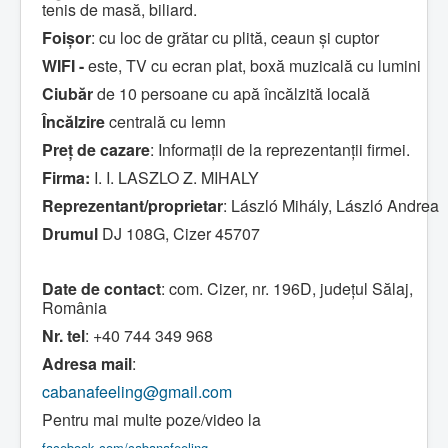
tenis de masă, biliard.
Foişor
: cu loc de grătar cu plită, ceaun şi cuptor
WIFI -
este, TV cu ecran plat, boxă muzicală cu lumini
Ciubăr
de 10 persoane cu apă încălzită locală
Încălzire
centrală cu lemn
Preţ de cazare
: Informaţii de la reprezentanţii firmei.
Firma:
I. I. LASZLO Z. MIHALY
Reprezentant/proprietar
: László Mihály, László Andrea
Drumul
DJ 108G, Cizer 45707
Date de contact
: com. Cizer, nr. 196D, judeţul Sălaj,
România
Nr. tel
: +40 744 349 968
Adresa mail
:
cabanafeeling@gmail.com
Pentru mai multe poze/video la
facebook.com/cabanafeeling